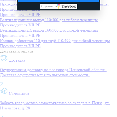
Проходные элементы для труб 110/160 для гибкой черепицы
Сделано в
Производитель
VILPE
Производитель
VILPE
Вентиляционный выход 110/500 для гибкой черепицы
Производитель
VILPE
Вентиляционный выход 160/500 для гибкой черепицы
Производитель
VILPE
Колпак-дефлектор 110 для труб 110/499 для гибкой черепицы
Производитель
VILPE
Доставка и оплата
Доставка
Осуществляем доставку во все города Пензенской области.
Доставка осуществляется по льготной стоимости!
Самовывоз
Забрать товар можно самостоятельно со склада в г. Пенза, ул.
Измайлова, д. 28