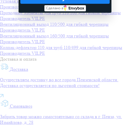
Угловая кровельная проходка для гибкой черепицы
Производитель
Borge
Сделано в
Проходные элементы для труб 110/160 для гибкой черепицы
Производитель
VILPE
Вентиляционный выход 110/500 для гибкой черепицы
Производитель
VILPE
Вентиляционный выход 160/500 для гибкой черепицы
Производитель
VILPE
Колпак-дефлектор 110 для труб 110/499 для гибкой черепицы
Производитель
VILPE
Доставка и оплата
Доставка
Осуществляем доставку во все города Пензенской области.
Доставка осуществляется по льготной стоимости!
Самовывоз
Забрать товар можно самостоятельно со склада в г. Пенза, ул.
Измайлова, д. 28