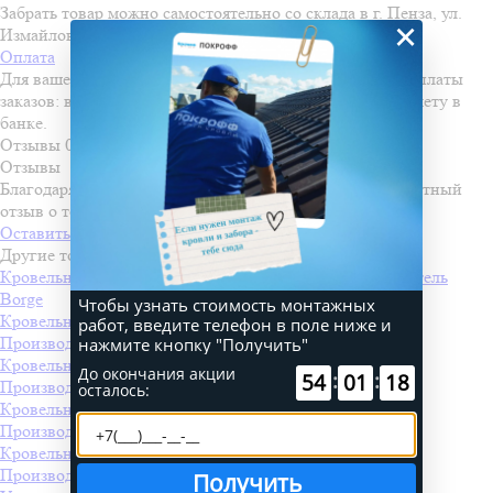
Забрать товар можно самостоятельно со склада в г. Пенза, ул.
×
Измайлова, д. 28
Оплата
Для вашего удобства мы предлагаем несколько видов оплаты
заказов: в офисе г. Пенза, ул. Измайлова, д. 28 или по счету в
банке.
Отзывы
0
Отзывы
Благодаря вам мы становимся лучше. Оставьте свой честный
отзыв о товаре.
Оставить отзыв
Другие товары
Кровельная проходка для гибкой черепицы
Производитель
Borge
Чтобы узнать стоимость монтажных
Кровельная проходка прямая для гибкой черепицы №2
работ, введите телефон в поле ниже и
Производитель
Borge
нажмите кнопку "Получить"
Кровельная проходка прямая № 4 для гибкой черепицы
До окончания акции
:
:
54
01
18
Производитель
Borge
осталось:
Кровельная проходка прямая № 7 для гибкой черепицы
Производитель
Borge
Кровельная проходка прямая № 8 для гибкой черепицы
Производитель
Borge
Получить