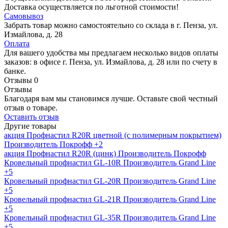
Доставка осуществляется по льготной стоимости!
Самовывоз
Забрать товар можно самостоятельно со склада в г. Пенза, ул.
Измайлова, д. 28
Оплата
Для вашего удобства мы предлагаем несколько видов оплаты
заказов: в офисе г. Пенза, ул. Измайлова, д. 28 или по счету в
банке.
Отзывы
0
Отзывы
Благодаря вам мы становимся лучше. Оставьте свой честный
отзыв о товаре.
Оставить отзыв
Другие товары
акция
Профнастил R20R цветной (с полимерным покрытием)
Производитель
Покрофф
+2
акция
Профнастил R20R (цинк)
Производитель
Покрофф
Кровельный профнастил GL-10R
Производитель
Grand Line
+5
Кровельный профнастил GL-20R
Производитель
Grand Line
+5
Кровельный профнастил GL-21R
Производитель
Grand Line
+5
Кровельный профнастил GL-35R
Производитель
Grand Line
+5