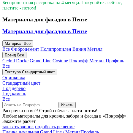
Беспроцентная рассрочка на 4 месяца. Покупайте - сейчас,
платите - потом!
Материалы для фасадов в Пензе
Материалы для фасадов в Пензе
Материал
Все
Все
Фиброцемент
Полипропилен
Винил
Металл
Бренд
Все
Cedral
Docke
Grand Line
Costune
Покрофф
Металл Профиль
Все
Текстура
Стандартный цвет
Оцинковка
Стандартный цвет
Под дерево
Под камень
Все
Искать
Рассрочка на всё! Строй сейчас - плати потом!
Любые материалы для кровли, забора и фасада в «Покрофф».
Закажите расчет
заказать звонок
подобрать решение
Планка начальная Grand Line / МеталлПрофиль