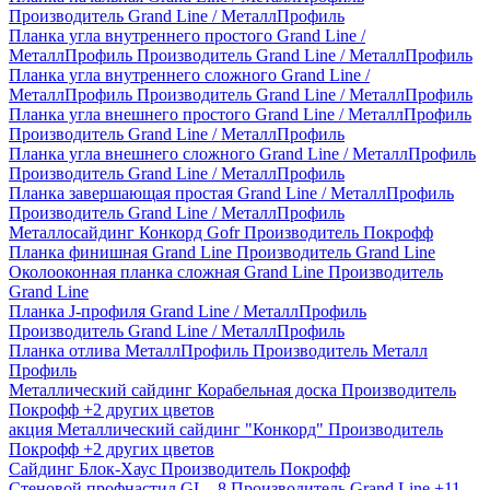
Производитель
Grand Line / МеталлПрофиль
Планка угла внутреннего простого Grand Line /
МеталлПрофиль
Производитель
Grand Line / МеталлПрофиль
Планка угла внутреннего сложного Grand Line /
МеталлПрофиль
Производитель
Grand Line / МеталлПрофиль
Планка угла внешнего простого Grand Line / МеталлПрофиль
Производитель
Grand Line / МеталлПрофиль
Планка угла внешнего сложного Grand Line / МеталлПрофиль
Производитель
Grand Line / МеталлПрофиль
Планка завершающая простая Grand Line / МеталлПрофиль
Производитель
Grand Line / МеталлПрофиль
Металлосайдинг Конкорд Gofr
Производитель
Покрофф
Планка финишная Grand Line
Производитель
Grand Line
Околооконная планка сложная Grand Line
Производитель
Grand Line
Планка J-профиля Grand Line / МеталлПрофиль
Производитель
Grand Line / МеталлПрофиль
Планка отлива МеталлПрофиль
Производитель
Металл
Профиль
Металлический сайдинг Корабельная доска
Производитель
Покрофф
+2 других цветов
акция
Металлический сайдинг "Конкорд"
Производитель
Покрофф
+2 других цветов
Сайдинг Блок-Хаус
Производитель
Покрофф
Стеновой профнастил GL - 8
Производитель
Grand Line
+11