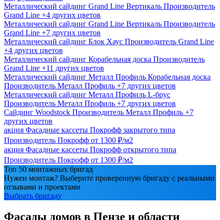
Металлический сайдинг Grand Line Вертикаль
Производитель
Grand Line
+4 других цветов
Металлический сайдинг Grand Line Вертикаль
Производитель
Grand Line
+7 других цветов
Металлический сайдинг Блок Хаус
Производитель
Grand Line
+4 других цветов
Металлический сайдинг Корабельная доска
Производитель
Grand Line
+11 других цветов
Металлический сайдинг Металл Профиль Корабельная доска
Производитель
Металл Профиль
+7 других цветов
Металлический сайдинг Металл Профиль L-брус
Производитель
Металл Профиль
+7 других цветов
Сайдинг Woodstock
Производитель
Металл Профиль
+7
других цветов
акция
Фасадные кассеты Покрофф закрытого типа
Производитель
Покрофф
от 1300 ₽/м2
акция
Фасадные кассеты Покрофф открытого типа
Производитель
Покрофф
от 1300 ₽/м2
Топ 50 монтажных бригад
Нужен монтаж? Выберите проверенную бригаду с реальными
отзывами и проектами
Выбрать бригаду
Фасады домов в Пензе и области