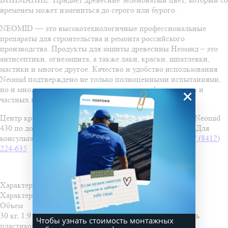
временем может измениться до серого или бурого.
NEOMID — это высокотехнологичные профессиональные
препараты для строительства и ремонта российского
производства. Продукты для защиты древесины Неомид – это
антисептики, огнезащита, а также лаки, краски, шпатлевки,
мастики и многое другое. Качество и удобство использования
Neomid подтверждено не только полноценными испытаниями,
но и множеством отличных отзывов от профессионалов и
×
частных пользователей.
Центр кровли Покрофф предлагает купить антисептик Neomid
430 по доступной цене во всех офисах продаж в Пензе. Для
консультации или заказа звоните нашим менеджерам
+7 (8412)
224-635
Характеристики
Характеристики
Объем
30 кг, 1:9 (канистра); 5 кг, 1:9 (канистра); 1 кг, 1:9 (бутыль
Чтобы узнать стоимость монтажных
пластиковая)