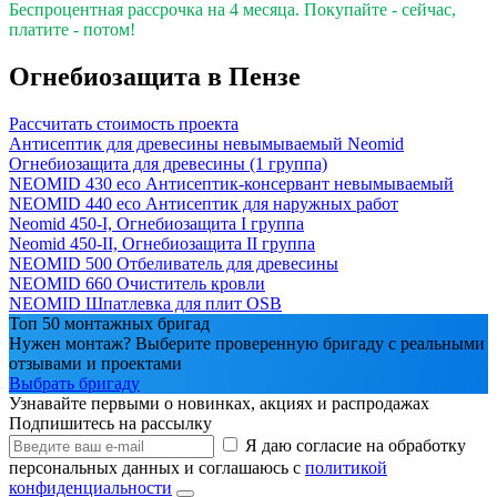
Беспроцентная рассрочка на 4 месяца. Покупайте - сейчас,
платите - потом!
Огнебиозащита в Пензе
Рассчитать стоимость проекта
Антисептик для древесины невымываемый Neomid
Огнебиозащита для древесины (1 группа)
NEOMID 430 eco Антисептик-консервант невымываемый
NEOMID 440 eco Антисептик для наружных работ
Neomid 450-I, Огнебиозащита I группа
Neomid 450-II, Огнебиозащита II группа
NEOMID 500 Отбеливатель для древесины
NEOMID 660 Очиститель кровли
NEOMID Шпатлевка для плит OSB
Топ 50 монтажных бригад
Нужен монтаж? Выберите проверенную бригаду с реальными
отзывами и проектами
Выбрать бригаду
Узнавайте первыми о новинках, акциях и распродажах
Подпишитесь на рассылку
Я даю согласие на обработку
персональных данных и соглашаюсь с
политикой
конфиденциальности