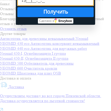
банке.
Отзывы
0
Получить
Отзывы
Благодаря вам мы становимся лучше. Оставьте свой честный
Сделано в
отзыв о товаре.
Оставить отзыв
Другие товары
Антисептик для древесины невымываемый Neomid
NEOMID 430 eco Антисептик-консервант невымываемый
NEOMID 440 eco Антисептик для наружных работ
Neomid 450-I, Огнебиозащита I группа
Neomid 450-II, Огнебиозащита II группа
NEOMID 500 Отбеливатель для древесины
NEOMID 660 Очиститель кровли
NEOMID Шпатлевка для плит OSB
Доставка и оплата
Доставка
Осуществляем доставку во все города Пензенской области.
Доставка осуществляется по льготной стоимости!