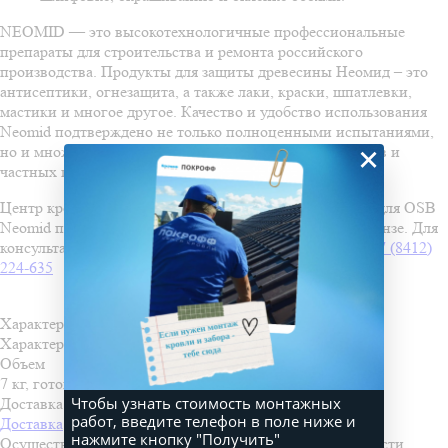
NEOMID — это высокотехнологичные профессиональные
препараты для строительства и ремонта российского
производства. Продукты для защиты древесины Неомид – это
антисептики, огнезащита, а также лаки, краски, шпатлевки,
мастики и многое другое. Качество и удобство использования
Neomid подтверждено не только полноценными испытаниями,
×
но и множеством отличных отзывов от профессионалов и
частных пользователей.
Центр кровли Покрофф предлагает купить шпатлевку для OSB
Neomid по доступной цене во всех офисах продаж в Пензе. Для
консультации или заказа звоните нашим менеджерам
+7 (8412)
224-635
Характеристики
Характеристики
Объем
7 кг, готовый
Чтобы узнать стоимость монтажных
Доставка и оплата
работ, введите телефон в поле ниже и
Доставка
нажмите кнопку "Получить"
Осуществляем доставку во все города Пензенской области.